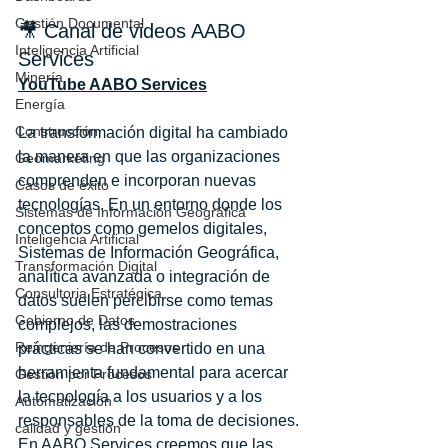
Gestión Documental
🎥 Canal de videos AABO 
Inteligencia Artificial
Services
Minería
YouTube AABO Services
Energía
Construcción
La transformación digital ha cambiado 
la manera en que las organizaciones 
Geomarketing
comprenden e incorporan nuevas 
Casos de éxito
tecnologías. En un entorno donde los 
Sistemas de Información Geográfica
conceptos como gemelos digitales, 
Inteligencia Artificial
Sistemas de Información Geográfica, 
Transformación Digital
analítica avanzada o integración de 
Consultoria Estratégica
datos suelen percibirse como temas 
Gobierno de Datos
complejos, las demostraciones 
Reingeniería de Procesos
prácticas se han convertido en una 
herramienta fundamental para acercar 
Gestión por Procesos
la tecnología a los usuarios y a los 
Automatización
responsables de la toma de decisiones.
calidad y gestión
En AABO Services creemos que las 