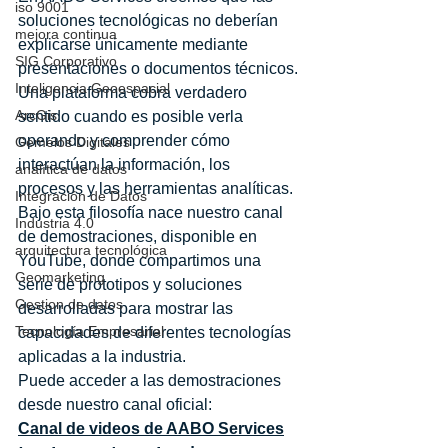
iso 9001
soluciones tecnológicas no deberían 
mejora continua
explicarse únicamente mediante 
SIG Corporativo
presentaciones o documentos técnicos. 
Inteligencia Geoespacial
Una plataforma cobra verdadero 
ArcGis
sentido cuando es posible verla 
operando y comprender cómo 
Gemelos Digitales
interactúan la información, los 
analítica de datos
procesos y las herramientas analíticas. 
Integración de Datos
Bajo esta filosofía nace nuestro canal 
Industria 4.0
de demostraciones, disponible en 
arquitectura tecnológica
YouTube, donde compartimos una 
Geomarketing
serie de prototipos y soluciones 
Gestion de datos
desarrolladas para mostrar las 
Tecnología Empresarial
capacidades de diferentes tecnologías 
aplicadas a la industria.
Puede acceder a las demostraciones 
desde nuestro canal oficial:
Canal de videos de AABO Services