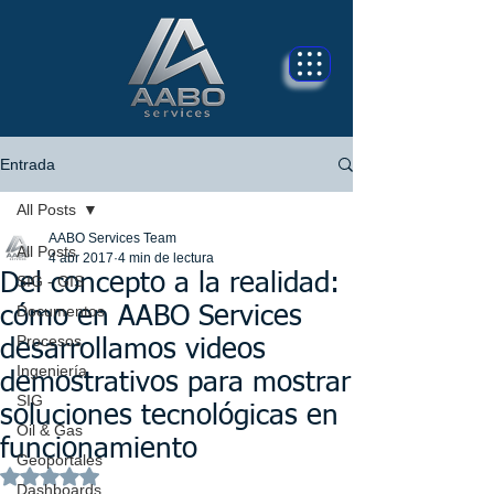
Entrada
All Posts
AABO Services Team
All Posts
4 abr 2017
4 min de lectura
Del concepto a la realidad:
SIG - GIS
Documentos
cómo en AABO Services
Procesos
desarrollamos videos
Ingeniería
demostrativos para mostrar
SIG
soluciones tecnológicas en
Oil & Gas
funcionamiento
Geoportales
Obtuvo NaN de 5 estrellas.
Dashboards