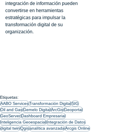
integración de información pueden 
convertirse en herramientas 
estratégicas para impulsar la 
transformación digital de su 
organización.
Etiquetas:
AABO Services
Transformación Digital
SIG
Oil and Gas
Gemelo Digital
ArcGis
Geoportal
GeoServer
Dashboard Empresarial
Inteligencia Geoespacial
Integración de Datos
digital twin
Qgis
analítica avanzada
Arcgis Online