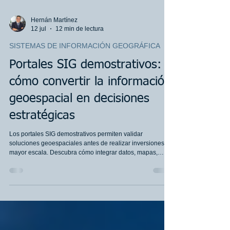
Hernán Martínez
12 jul
12 min de lectura
SISTEMAS DE INFORMACIÓN GEOGRÁFICA
Portales SIG demostrativos:
cómo convertir la información
geoespacial en decisiones
estratégicas
Los portales SIG demostrativos permiten validar
soluciones geoespaciales antes de realizar inversiones de
mayor escala. Descubra cómo integrar datos, mapas,
sistemas corporativos y herramientas de análisis para
mejorar la trazabilidad, reducir riesgos y fortalecer la toma
de decisiones en Oil & Gas, minería, energía,
infraestructura y gobierno.