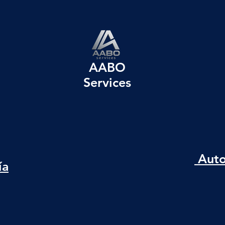
AABO
Services
Auto
ía