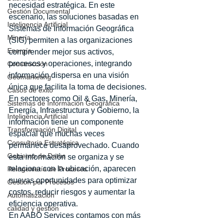
necesidad estratégica. En este 
Gestión Documental
escenario, las soluciones basadas en 
Inteligencia Artificial
Sistemas de Información Geográfica 
Minería
(SIG) permiten a las organizaciones 
Energía
comprender mejor sus activos, 
procesos y operaciones, integrando 
Construcción
información dispersa en una visión 
Geomarketing
única que facilita la toma de decisiones.
Casos de éxito
En sectores como Oil & Gas, Minería, 
Sistemas de Información Geográfica
Energía, Infraestructura y Gobierno, la 
Inteligencia Artificial
información tiene un componente 
Transformación Digital
espacial que muchas veces 
Consultoria Estratégica
permanece desaprovechado. Cuando 
Gobierno de Datos
esta información se organiza y se 
relaciona con la ubicación, aparecen 
Reingeniería de Procesos
nuevas oportunidades para optimizar 
Gestión por Procesos
costos, reducir riesgos y aumentar la 
Automatización
eficiencia operativa.
calidad y gestión
En AABO Services contamos con más 