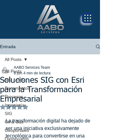
Entrada
All Posts
AABO Services Team
All Posts
8 jun
4 min de lectura
Soluciones SIG con Esri
SIG - GIS
Documentos
para la Transformación
Procesos
Empresarial
Ingeniería
Obtuvo NaN de 5 estrellas.
SIG
La transformación digital ha dejado de 
Oil & Gas
ser una iniciativa exclusivamente 
Geoportales
tecnológica para convertirse en una 
Dashboards