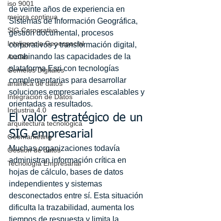
iso 9001
de veinte años de experiencia en 
mejora continua
Sistemas de Información Geográfica, 
SIG Corporativo
gestión documental, procesos 
Inteligencia Geoespacial
corporativos y transformación digital, 
combinando las capacidades de la 
ArcGis
plataforma Esri con tecnologías 
Gemelos Digitales
complementarias para desarrollar 
analítica de datos
soluciones empresariales escalables y 
Integración de Datos
orientadas a resultados.
Industria 4.0
El valor estratégico de un 
arquitectura tecnológica
SIG empresarial
Geomarketing
Muchas organizaciones todavía 
Gestion de datos
administran información crítica en 
Tecnología Empresarial
hojas de cálculo, bases de datos 
independientes y sistemas 
desconectados entre sí. Esta situación 
dificulta la trazabilidad, aumenta los 
tiempos de respuesta y limita la 