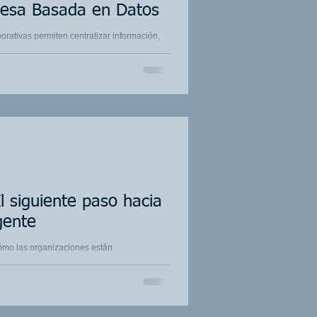
esa Basada en Datos
rativas permiten centralizar información,
ar la transformación digital mediante
 toma de decisiones basada en datos.
l siguiente paso hacia
gente
ómo las organizaciones están
cional hacia operaciones inteligentes
timización. Conozca cómo la integración de
ial está transformando industrias como Oil &
raestructura.