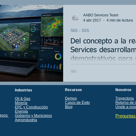
AABO Services Team
4 abr 2017
4 min de lectura
SIG - GIS
Del concepto a la r
Services desarrolla
demostrativos para 
tecnológicas en fun
Descubra cómo en AABO Services tran
soluciones visibles mediante videos de
desarrollo de geoportales, gemelos digi
de inteligencia geoespacial aplicadas a 
Recursos
Nosotros
Industrias
Demos
Trayectoria
Oil & Gas
Casos de Éxito
Retorno de 
Minería
Blog
Únete a nos
EPC y Construcción
Energía
cesos
Preguntas
Gobierno y Municipios
Agroindustria