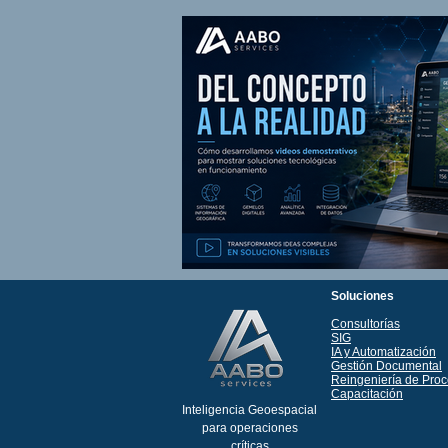
Soluciones
Consultorías
SIG
IA y Automatización
Gestión Documental
Reingeniería de Pro
Capacitación
Inteligencia Geoespacial
para operaciones
críticas