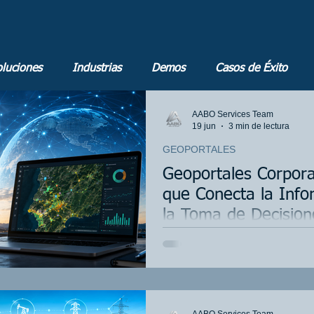
luciones
Industrias
Demos
Casos de Éxito
AABO Services Team
19 jun
3 min de lectura
GEOPORTALES
Geoportales Corpora
que Conecta la Info
la Toma de Decision
Introducción: Más allá de los mapas tra
cambiado profundamente la manera en 
información. En este contexto, los geo
simples herramientas cartográficas hac
conectar datos, procesos y sistemas em
únicamente en mostrar mapas, sino en 