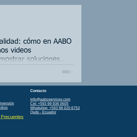
ealidad: cómo en AABO
mos videos
mostrar soluciones
cionamiento
sformamos conceptos complejos en
mostrativos. Conozca el proceso de
tales, dashboards ejecutivos y plataformas
Oil & Gas, energía e infraestructura.
Contacto
info@aaboservices.com
inversión
Cel: +593 99 936 0605
otros
WhatsApp: +593 98 020 6753
Quito - Ecuador
 Frecuentes