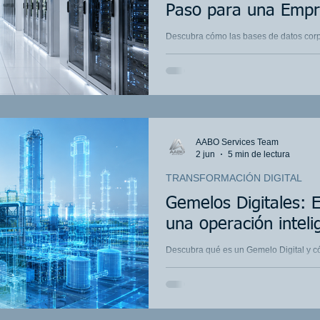
Paso para una Empr
Descubra cómo las bases de datos corpo
mejorar la calidad de los datos y aceler
dashboards, inteligencia de negocios y
AABO Services Team
2 jun
5 min de lectura
TRANSFORMACIÓN DIGITAL
Gemelos Digitales: E
una operación inteli
Descubra qué es un Gemelo Digital y c
evolucionando desde el monitoreo tradi
basadas en simulación, predicción y op
SIG, sensores IoT e inteligencia artific
Gas, energía, minería, manufactura e inf