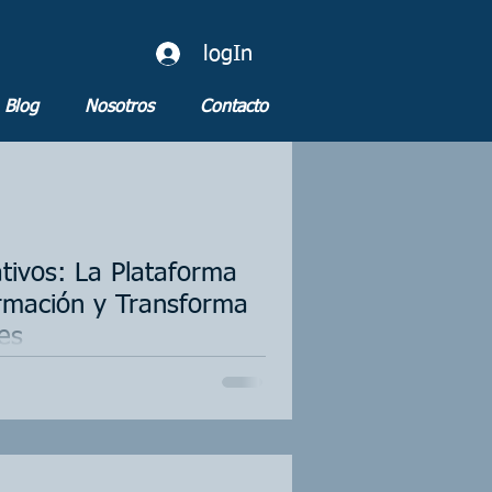
logIn
Blog
Nosotros
Contacto
tivos: La Plataforma
rmación y Transforma
es
dicionales La transformación digital ha
que las organizaciones gestionan su
portales corporativos han evolucionado desde
ia plataformas integrales capaces de
presariales. Su verdadero valor no radica
convertir grandes volúmenes de información