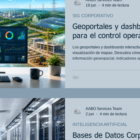
AABO Services Team
dispersa en
19 jun
4 min de lectura
SIG CORPORATIVO
Geoportales y dashb
para el control oper
Los geoportales y dashboards interacti
visualización de mapas. Descubra cómo
información geoespacial, indicadores op
mejorar la toma de decisiones en Oil & G
AABO Services Team
2 jun
4 min de lectura
INTELIGENCIA ARTIFICIAL
Bases de Datos Corp