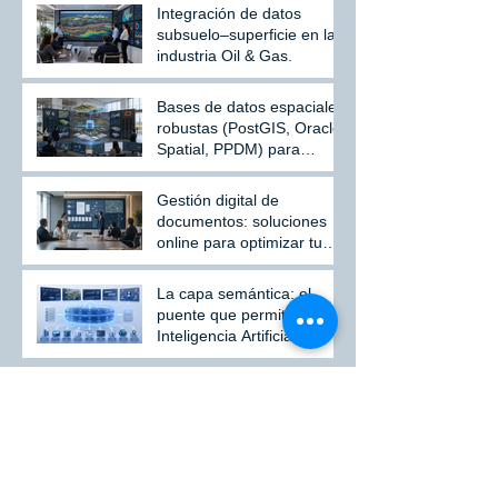
Integración de datos
subsuelo–superficie en la
industria Oil & Gas.
Bases de datos espaciales
robustas (PostGIS, Oracle
Spatial, PPDM) para
administrar grandes
volúmenes de información
Gestión digital de
documentos: soluciones
online para optimizar tu
empresa
La capa semántica: el
puente que permite a la
Inteligencia Artificial
comprender realmente los
datos de una organización
Síguenos