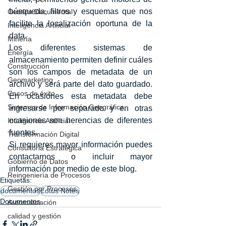
búsqueda, filtros y esquemas que nos 
Gestión Documental
facilite la localización oportuna de la 
Inteligencia Artificial
data. 
Minería
Los diferentes sistemas de 
Energía
almacenamiento permiten definir cuáles 
Construcción
son los campos de metadata de un 
Geomarketing
archivo y será parte del dato guardado. 
Casos de éxito
En ocasiones esta metadata debe 
Sistemas de Información Geográfica
ingresarse por separado y en otras 
ocasiones son herencias de diferentes 
Inteligencia Artificial
fuentes. 
Transformación Digital
Si requieres mayor información puedes 
Consultoria Estratégica
contactarnos o incluir mayor 
Gobierno de Datos
información por medio de este blog.
Reingeniería de Procesos
Etiquetas:
Gestión por Procesos
documentos
Lotus Notes
Documentos
Automatización
calidad y gestión