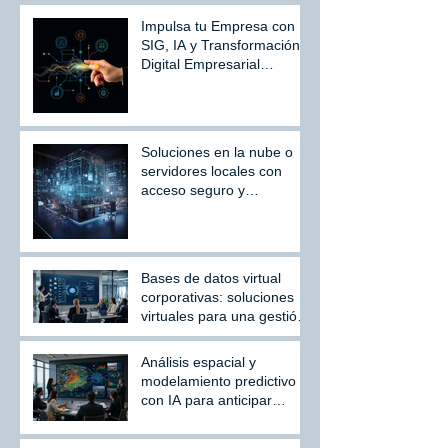
gestionar riesgos
Impulsa tu Empresa con
regulatorios y fortalecer
SIG, IA y Transformación
cadenas de suministro
Digital Empresarial
sostenibles
Avanzada
Soluciones en la nube o
servidores locales con
acceso seguro y
escalable.
Bases de datos virtual
corporativas: soluciones
virtuales para una gestión
empresarial más
inteligente
Análisis espacial y
modelamiento predictivo
con IA para anticipar
riesgos y optimizar
recursos.