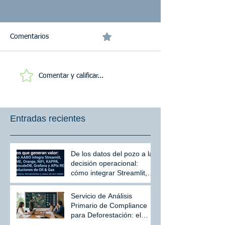
0.0 / 5 (0)
Comentarios
Método de Codificación
Comentar y calificar...
Objeto del Códig
documento
Entradas recientes
De los datos del pozo a la
decisión operacional:
cómo integrar Streamlit,
KNIME, Orange, NiFi,
Kappa, TimescaleDB,
Servicio de Análisis
Grafana y APIs REST en
Primario de Compliance
Oil & Gas
para Deforestación: el
primer paso para