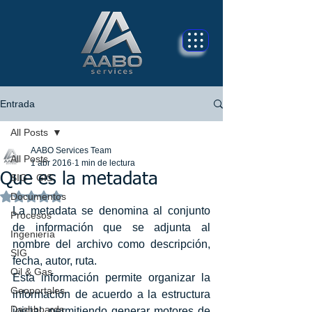
Entrada
All Posts
AABO Services Team
All Posts
1 abr 2016
1 min de lectura
Que es la metadata
SIG - GIS
Obtuvo NaN de 5 estrellas.
Documentos
La metadata se denomina al conjunto 
Procesos
de información que se adjunta al 
Ingeniería
nombre del archivo como descripción, 
SIG
fecha, autor, ruta. 
Oil & Gas
Esta información permite organizar la 
Geoportales
información de acuerdo a la estructura 
Dashboards
inicial, permitiendo generar motores de 