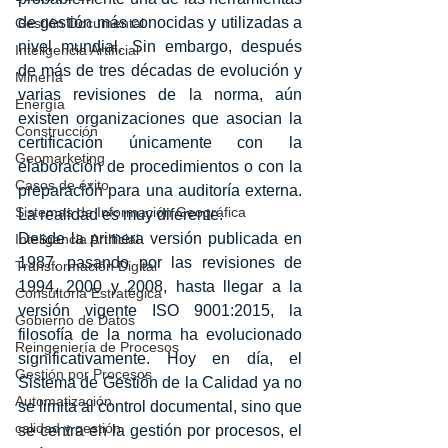
de gestión más conocidas y utilizadas a 
Gestión Documental
nivel mundial. Sin embargo, después 
Inteligencia Artificial
de más de tres décadas de evolución y 
Minería
varias revisiones de la norma, aún 
Energía
existen organizaciones que asocian la 
Construcción
certificación únicamente con la 
Geomarketing
elaboración de procedimientos o con la 
Casos de éxito
preparación para una auditoría externa. 
Sistemas de Información Geográfica
La realidad es muy diferente.
Desde la primera versión publicada en 
Inteligencia Artificial
1987, pasando por las revisiones de 
Transformación Digital
1994, 2000 y 2008, hasta llegar a la 
Consultoria Estratégica
versión vigente ISO 9001:2015, la 
Gobierno de Datos
filosofía de la norma ha evolucionado 
Reingeniería de Procesos
significativamente. Hoy en día, el 
Gestión por Procesos
Sistema de Gestión de la Calidad ya no 
Automatización
se limita al control documental, sino que 
calidad y gestión
se centra en la gestión por procesos, el 