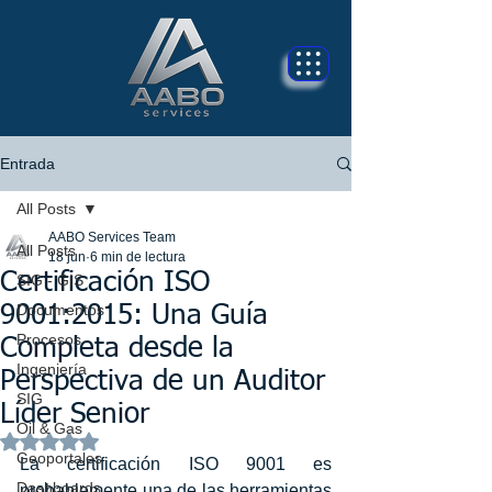
Entrada
All Posts
AABO Services Team
All Posts
18 jun
6 min de lectura
Certificación ISO
SIG - GIS
Documentos
9001:2015: Una Guía
Procesos
Completa desde la
Ingeniería
Perspectiva de un Auditor
SIG
Líder Senior
Oil & Gas
Obtuvo NaN de 5 estrellas.
Geoportales
La certificación ISO 9001 es 
Dashboards
probablemente una de las herramientas 