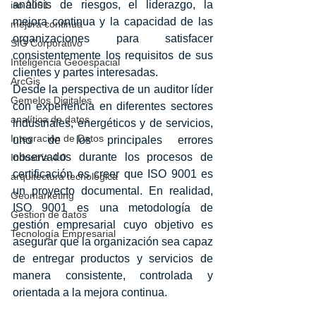
análisis de riesgos, el liderazgo, la 
iso 9001
mejora continua y la capacidad de las 
mejora continua
organizaciones para satisfacer 
SIG Corporativo
consistentemente los requisitos de sus 
Inteligencia Geoespacial
clientes y partes interesadas.
ArcGis
Desde la perspectiva de un auditor líder 
Gemelos Digitales
con experiencia en diferentes sectores 
analítica de datos
industriales, energéticos y de servicios, 
Integración de Datos
uno de los principales errores 
observados durante los procesos de 
Industria 4.0
certificación es creer que ISO 9001 es 
arquitectura tecnológica
un proyecto documental. En realidad, 
Geomarketing
ISO 9001 es una metodología de 
Gestion de datos
gestión empresarial cuyo objetivo es 
Tecnología Empresarial
asegurar que la organización sea capaz 
de entregar productos y servicios de 
manera consistente, controlada y 
orientada a la mejora continua.