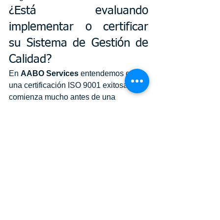
¿Está evaluando 
implementar o certificar 
su Sistema de Gestión de 
Calidad?
En 
AABO Services
 entendemos que 
una certificación ISO 9001 exitosa 
comienza mucho antes de una 
auditoría externa. Por ello, a través de 
nuestra metodología 
GEOINTEL 
FLOW™
, ayudamos a las 
organizaciones a comprender, modelar 
y optimizar sus procesos, identificar 
brechas y construir una estructura 
sólida alineada con los principios de la 
gestión por procesos y la mejora 
continua. Posteriormente, mediante 
GEOINTEL CORE™
, acompañamos la 