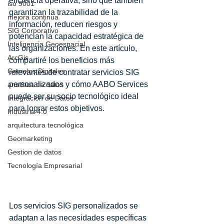
eficiencia operativa, sino que también 
iso 9001
garantizan la trazabilidad de la 
mejora continua
información, reducen riesgos y 
SIG Corporativo
potencian la capacidad estratégica de 
Inteligencia Geoespacial
las organizaciones. En este artículo, 
ArcGis
compartiré los beneficios más 
Gemelos Digitales
relevantes de contratar servicios SIG 
personalizados y cómo AABO Services 
analítica de datos
puede ser su socio tecnológico ideal 
Integración de Datos
para lograr estos objetivos.
Industria 4.0
arquitectura tecnológica
Geomarketing
Ventajas estratégicas de 
Gestion de datos
los servicios SIG 
Tecnología Empresarial
personalizados
Los servicios SIG personalizados se 
adaptan a las necesidades específicas 