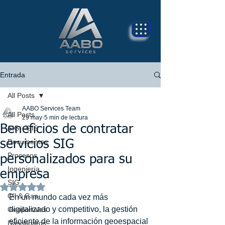
Entrada
All Posts
AABO Services Team
All Posts
29 may
5 min de lectura
Beneficios de contratar
SIG - GIS
Documentos
servicios SIG
Procesos
personalizados para su
Ingeniería
empresa
SIG
Obtuvo NaN de 5 estrellas.
Oil & Gas
En un mundo cada vez más 
digitalizado y competitivo, la gestión 
Geoportales
eficiente de la información geoespacial 
Dashboards