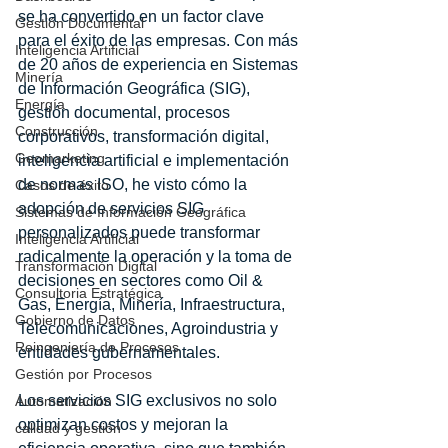
se ha convertido en un factor clave 
Gestión Documental
para el éxito de las empresas. Con más 
Inteligencia Artificial
de 20 años de experiencia en Sistemas 
Minería
de Información Geográfica (SIG), 
Energía
gestión documental, procesos 
Construcción
corporativos, transformación digital, 
Geomarketing
inteligencia artificial e implementación 
de normas ISO, he visto cómo la 
Casos de éxito
adopción de servicios SIG 
Sistemas de Información Geográfica
personalizados puede transformar 
Inteligencia Artificial
radicalmente la operación y la toma de 
Transformación Digital
decisiones en sectores como Oil & 
Consultoria Estratégica
Gas, Energía, Minería, Infraestructura, 
Gobierno de Datos
Telecomunicaciones, Agroindustria y 
Reingeniería de Procesos
entidades gubernamentales.
Gestión por Procesos
Los servicios SIG exclusivos no solo 
Automatización
optimizan costos y mejoran la 
calidad y gestión