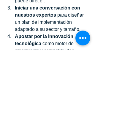
puede ofrecer.
Iniciar una conversación con 
nuestros expertos
 para diseñar 
un plan de implementación 
adaptado a su sector y tamaño.
Apostar por la innovación 
tecnológica
 como motor de 
crecimiento y competitividad.
No deje pasar la oportunidad de 
transformar su empresa con soluciones 
SIG que aportan valor tangible y 
medible.
Con la experiencia y respaldo de 
AABO Services, su organización estará 
preparada para enfrentar los retos del 
futuro con tecnología de punta y un 