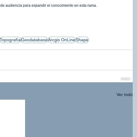
e audiencia para expandir el conocimiento en esta rama. 
sultoria Estratégica
Gobierno de Datos
Topografía
Geodatabase
Arcgis OnLine
Shape
Gestión por Procesos
Automatización
mejora continua
SIG Corporativo
Ver todo
rcGis
Gemelos Digitales