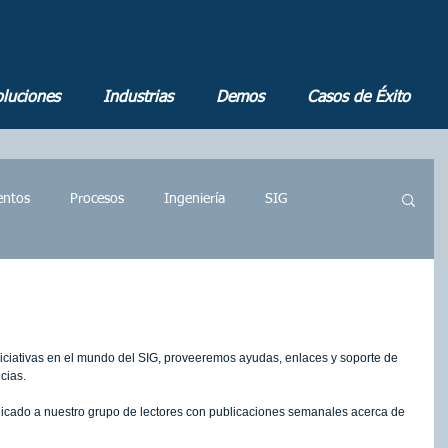
luciones
Industrias
Demos
Casos de Éxito
ntos
Procesos
Ingeniería
SIG
Dashboards
Gestión Documental
iativas en el mundo del SIG, proveeremos ayudas, enlaces y soporte de 
ía
Energía
Construcción
Geomarketing
cias. 
icado a nuestro grupo de lectores con publicaciones semanales acerca de 
e Información Geográfica
Inteligencia Artificial