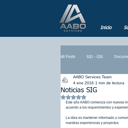
Inicio
So
All Posts
SIG - GIS
Docume
AABO Services Team
Oil & Gas
Geoportales
4 ene 2016
1 min de lectura
Noticias SIG
Obtuvo NaN de 5 estrellas.
Este año AABO comienza con nuevas inic
Inteligencia Artificial
Miner
acuerdo a los requerimientos y experien
La idea es mantener informado y comun
nuestras experiencias y proyectos. 
Casos de éxito
Sistemas d