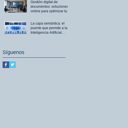
Gestión digital de
información
documentos: soluciones
online para optimizar tu
empresa
La capa semántica: el
puente que permite a la
Inteligencia Artificial
comprender realmente
los datos de una
organización
Síguenos