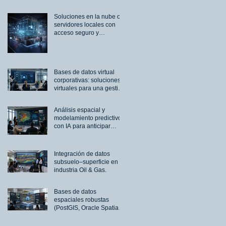
Soluciones en la nube o
servidores locales con
acceso seguro y
escalable.
Bases de datos virtual
corporativas: soluciones
virtuales para una gestión
empresarial más
inteligente
Análisis espacial y
modelamiento predictivo
con IA para anticipar
riesgos y optimizar
recursos.
Integración de datos
subsuelo–superficie en la
industria Oil & Gas.
Bases de datos
espaciales robustas
(PostGIS, Oracle Spatial,
PPDM) para administrar
grandes volúmenes de