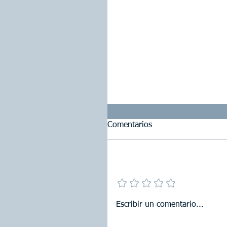
Comentarios
Agrega una calificación
Escribir un comentario...
Servicio de Análisis Primar
Compliance para Deforestac