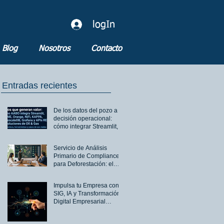
logIn
Blog
Nosotros
Contacto
Entradas recientes
De los datos del pozo a la
decisión operacional:
cómo integrar Streamlit,
KNIME, Orange, NiFi,
Kappa, TimescaleDB,
Servicio de Análisis
Grafana y APIs REST en
Primario de Compliance
Oil & Gas
para Deforestación: el
primer paso para
gestionar riesgos
Impulsa tu Empresa con
regulatorios y fortalecer
SIG, IA y Transformación
cadenas de suministro
Digital Empresarial
sostenibles
Avanzada