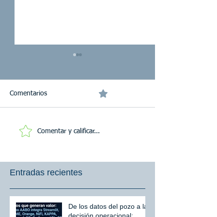
0.0 / 5 (0)
Comentarios
Comentar y calificar...
Soluciones SIG con Esri
Gemelos Digitales
para la Transformación
siguiente paso h
Empresarial
operación intelig
Entradas recientes
De los datos del pozo a la
decisión operacional: