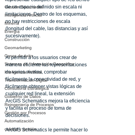
de un espacio definido sin escala ni 
Gestión Documental
limitaciones. Dentro de los esquemas, 
Inteligencia Artificial
no hay restricciones de escala 
Minería
(longitud del cable, las distancias y así 
Energía
sucesivamente). 
Construcción
Geomarketing
Casos de éxito
Al permitir a los usuarios crear de 
Sistemas de Información Geográfica
manera eficiente las representaciones 
de varios niveles, comprobar 
Inteligencia Artificial
fácilmente la conectividad de red, y 
Transformación Digital
fácilmente obtener vistas lógicas de 
Consultoria Estratégica
cualquier red lineal, la extensión 
Gobierno de Datos
ArcGIS Schematics mejora la eficiencia 
Reingeniería de Procesos
y facilita el proceso de toma de 
Gestión por Procesos
decisiones. 
Automatización
calidad y gestión
ArcGIS Schematics le permite hacer lo 