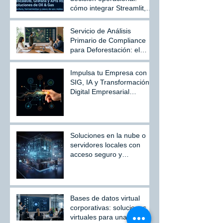
cómo integrar Streamlit,
KNIME, Orange, NiFi,
Kappa, TimescaleDB,
Servicio de Análisis
Grafana y APIs REST en
Primario de Compliance
Oil & Gas
para Deforestación: el
primer paso para
gestionar riesgos
Impulsa tu Empresa con
regulatorios y fortalecer
SIG, IA y Transformación
cadenas de suministro
Digital Empresarial
sostenibles
Avanzada
Soluciones en la nube o
servidores locales con
acceso seguro y
escalable.
Bases de datos virtual
corporativas: soluciones
virtuales para una gestión