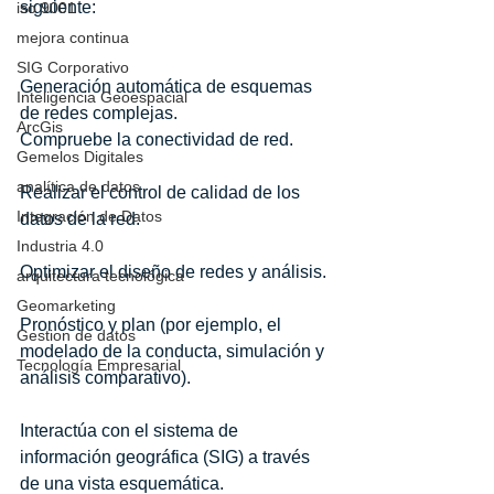
siguiente: 
iso 9001
mejora continua
SIG Corporativo
Generación automática de esquemas 
Inteligencia Geoespacial
de redes complejas. 
ArcGis
Compruebe la conectividad de red.
Gemelos Digitales
analítica de datos
Realizar el control de calidad de los 
Integración de Datos
datos de la red.
Industria 4.0
Optimizar el diseño de redes y análisis.
arquitectura tecnológica
Geomarketing
Pronóstico y plan (por ejemplo, el 
Gestion de datos
modelado de la conducta, simulación y 
Tecnología Empresarial
análisis comparativo).
Interactúa con el sistema de 
información geográfica (SIG) a través 
de una vista esquemática.