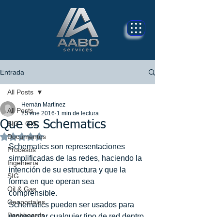
Entrada
All Posts
Hernán Martínez
All Posts
25 ene 2016
1 min de lectura
Que es Schematics
SIG - GIS
Obtuvo NaN de 5 estrellas.
Documentos
Schematics son representaciones 
Procesos
simplificadas de las redes, haciendo la 
Ingeniería
intención de su estructura y que la 
SIG
forma en que operan sea 
Oil & Gas
comprensible. 
Geoportales
Schematics pueden ser usados ​​para 
Dashboards
representar cualquier tipo de red dentro 