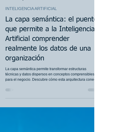
AABO Services Team
24 jul
9 min de lectura
INTELIGENCIA ARTIFICIAL
La capa semántica: el puente
que permite a la Inteligencia
Artificial comprender
realmente los datos de una
organización
La capa semántica permite transformar estructuras
técnicas y datos dispersos en conceptos comprensibles
para el negocio. Descubre cómo esta arquitectura conecta
Data Lakes, Data Warehouses, sistemas corporativos, SIG
e Inteligencia Artificial mediante métricas gobernadas,
reglas de negocio, trazabilidad y contexto confiable.