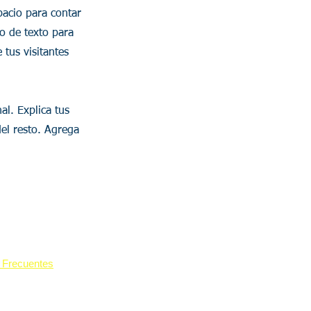
spacio para contar
ro de texto para
 tus visitantes
al. Explica tus
del resto. Agrega
Contacto
info@aaboservices.com
inversión
Cel: +593 99 936 0605
otros
WhatsApp: +593 98 020 6753
Quito - Ecuador
 Frecuentes