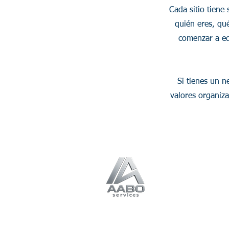
Cada sitio tiene 
quién eres, qué
comenzar a edi
Si tienes un n
valores organiza
Soluciones
Consultorías
SIG
IA y Automatización
Gestión Documental
Reingeniería de Pro
Capacitación
Inteligencia Geoespacial
para operaciones
críticas