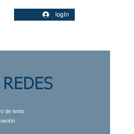
logIn
Blog
Nosotros
Contacto
 REDES
ro de texto
rmación