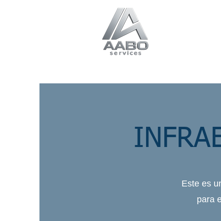
Inicio
So
INFRA
Este es un
para e