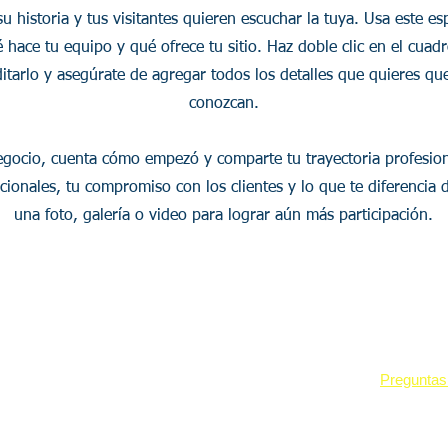
su historia y tus visitantes quieren escuchar la tuya. Usa este e
 hace tu equipo y qué ofrece tu sitio. Haz doble clic en el cuad
tarlo y asegúrate de agregar todos los detalles que quieres que
conozcan.
egocio, cuenta cómo empezó y comparte tu trayectoria profesion
cionales, tu compromiso con los clientes y lo que te diferencia 
una foto, galería o video para lograr aún más participación.
Recursos
Nosotros
Industrias
Demos
Trayectoria
Oil & Gas
Casos de Éxito
Retorno de 
Minería
Blog
Únete a nos
EPC y Construcción
Energía
cesos
Preguntas
Gobierno y Municipios
Agroindustria