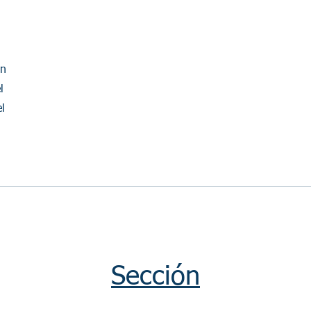
en
l
l
Sección