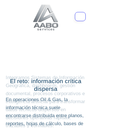
Inteligencia geoespacial
para operaciones Oil &
Gas
Integramos Sistemas de Información
El reto: información crítica
Geográfica, dashboards, gestión
dispersa
documental, procesos corporativos e
En operaciones Oil & Gas, la
inteligencia artificial para transformar
información técnica suele
datos técnicos dispersos en
encontrarse distribuida entre planos,
decisiones operativas rápidas,
reportes, hojas de cálculo, bases de
trazables y confiables.