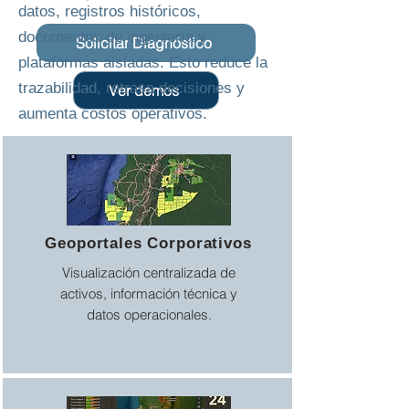
datos, registros históricos,
documentos de ingeniería y
Solicitar Diagnóstico
plataformas aisladas. Esto reduce la
trazabilidad, retrasa decisiones y
Ver demos
aumenta costos operativos.
Geoportales Corporativos
Visualización centralizada de
activos, información técnica y
datos operacionales.