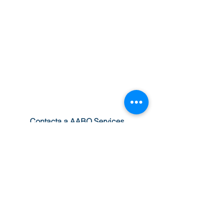
Solicite una reunión
técnica
Conversemos sobre cómo AABO
Services puede ayudarle a
consolidar información, visualizar
operaciones y optimizar procesos
Oil & Gas.
Contacta a AABO Services
Inteligencia