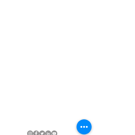
Inteligencia
Geoespacial para
operaciones críticas
Soluciones
Consultorías
SIG
IA y Automatización
Gestión Documental
Reingeniería de Procesos
Capacitación
Industrias
Oil & Gas
Minería
EPC y Construcción
Energía
Gobierno y Municipios
Agroindustria
Recursos
Demos
Casos de Éxito
Blog