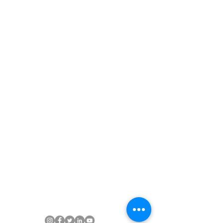
Inteligencia
Geoespacial para
operaciones críticas
Soluciones
Consultorías
SIG
IA y Automatización
Gestión Documental
Reingeniería de Procesos
Capacitación
Industrias
Oil & Gas
Minería
EPC y Construcción
Energía
Gobierno y Municipios
Agroindustria
Recursos
Demos
Casos de Éxito
Blog