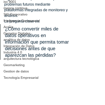
iso 9001
problemas futuros mediante 
mejora continua
plataformas integradas de monitoreo y 
SIG Corporativo
análisis.
Inteligencia Geoespacial
La pregunta clave es:
ArcGis
¿Cómo convertir miles de 
Gemelos Digitales
datos operativos en 
analítica de datos
información que permita tomar 
Integración de Datos
decisiones antes de que 
Industria 4.0
aparezcan las pérdidas?
arquitectura tecnológica
Geomarketing
Gestion de datos
Tecnología Empresarial