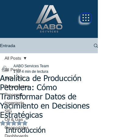
Entrada
All Posts
AABO Services Team
All Posts
1 jul
4 min de lectura
Analítica de Producción
SIG - GIS
Documentos
Petrolera: Cómo
Procesos
Transformar Datos de
Ingeniería
Yacimiento en Decisiones
SIG
Estratégicas
Oil & Gas
Obtuvo NaN de 5 estrellas.
Geoportales
Introducción
Dashboards