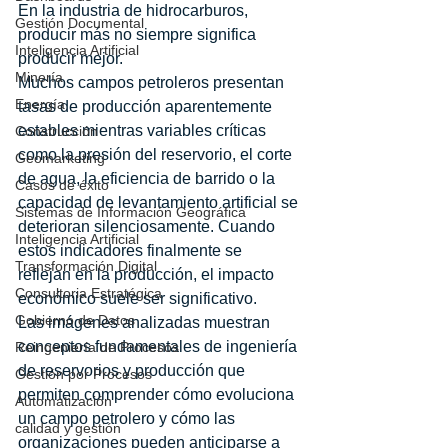
En la industria de hidrocarburos, 
Gestión Documental
producir más no siempre significa 
Inteligencia Artificial
producir mejor.
Minería
Muchos campos petroleros presentan 
Energía
tasas de producción aparentemente 
estables mientras variables críticas 
Construcción
como la presión del reservorio, el corte 
Geomarketing
de agua, la eficiencia de barrido o la 
Casos de éxito
capacidad de levantamiento artificial se 
Sistemas de Información Geográfica
deterioran silenciosamente. Cuando 
Inteligencia Artificial
estos indicadores finalmente se 
Transformación Digital
reflejan en la producción, el impacto 
Consultoria Estratégica
económico suele ser significativo.
Gobierno de Datos
Las imágenes analizadas muestran 
conceptos fundamentales de ingeniería 
Reingeniería de Procesos
de reservorios y producción que 
Gestión por Procesos
permiten comprender cómo evoluciona 
Automatización
un campo petrolero y cómo las 
calidad y gestión
organizaciones pueden anticiparse a 