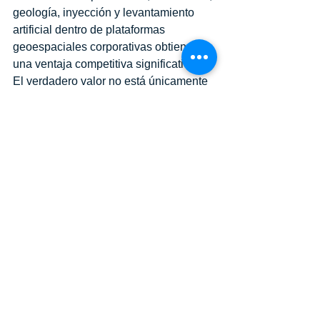
geología, inyección y levantamiento 
artificial dentro de plataformas 
geoespaciales corporativas obtienen 
una ventaja competitiva significativa.
El verdadero valor no está únicamente 
en conocer lo que ocurrió ayer, sino en 
identificar qué está ocurriendo hoy y 
qué podría suceder mañana.
AABO Services ayuda a las 
organizaciones a construir esa 
capacidad mediante soluciones de:
Sistemas de Información 
Geográfica (SIG)
Dashboards Ejecutivos
Geoportales Corporativos
Modelos de Reservorio
Analítica Predictiva
Inteligencia Artificial