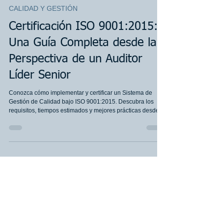
AABO Services Team
18 jun
6 min de lectura
CALIDAD Y GESTIÓN
Certificación ISO 9001:2015:
Una Guía Completa desde la
Perspectiva de un Auditor
Líder Senior
Conozca cómo implementar y certificar un Sistema de
Gestión de Calidad bajo ISO 9001:2015. Descubra los
requisitos, tiempos estimados y mejores prácticas desde la
experiencia de un auditor líder senior. Aprenda cómo las
metodologías GEOINTEL FLOW™ y GEOINTEL CORE™
permiten construir sistemas de gestión sostenibles,
alineados con la mejora continua y la transformación
digital.